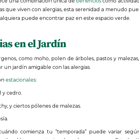
frece una combinación única de
beneficios
como actividad 
nas que viven con alergias, esta serenidad a menudo pue
alquiera puede encontrar paz en este espacio verde.
s en el Jardín
rgenos, como moho, polen de árboles, pastos y malezas,
r un jardín amigable con las alergias.
son
estacionales
:
 y cedro.
, y ciertos pólenes de malezas.
sía.
y cuándo comienza tu “temporada” puede variar segú