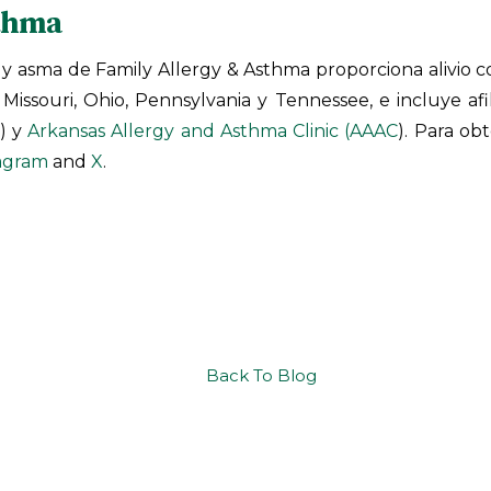
sthma
 y asma de Family Allergy & Asthma proporciona alivio co
ky, Missouri, Ohio, Pennsylvania y Tennessee, e incluye a
) y
Arkansas Allergy and Asthma Clinic (AAAC
). Para ob
agram
and
X
.
Back To Blog