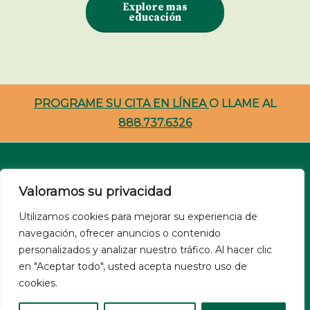
Explore mas
educación
PROGRAME SU CITA EN LÍNEA
O LLAME AL
888.737.6326
Carreras
Valoramos su privacidad
Recursos Para Pacientes
Utilizamos cookies para mejorar su experiencia de
navegación, ofrecer anuncios o contenido
NSA
personalizados y analizar nuestro tráfico. Al hacer clic
Site Privacy Policy
en "Aceptar todo", usted acepta nuestro uso de
Nondiscrimination
cookies.