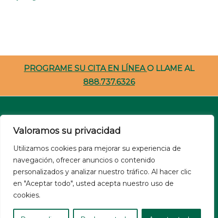
PROGRAME SU CITA EN LÍNEA
O LLAME AL
888.737.6326
Carreras
Valoramos su privacidad
Recursos Para Pacientes
Utilizamos cookies para mejorar su experiencia de
navegación, ofrecer anuncios o contenido
NSA
personalizados y analizar nuestro tráfico. Al hacer clic
Site Privacy Policy
en "Aceptar todo", usted acepta nuestro uso de
Nondiscrimination
cookies.