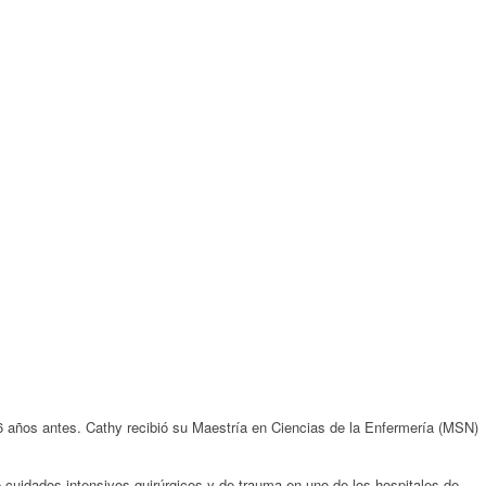
 años antes. Cathy recibió su Maestría en Ciencias de la Enfermería (MSN)
 cuidados intensivos quirúrgicos y de trauma en uno de los hospitales de