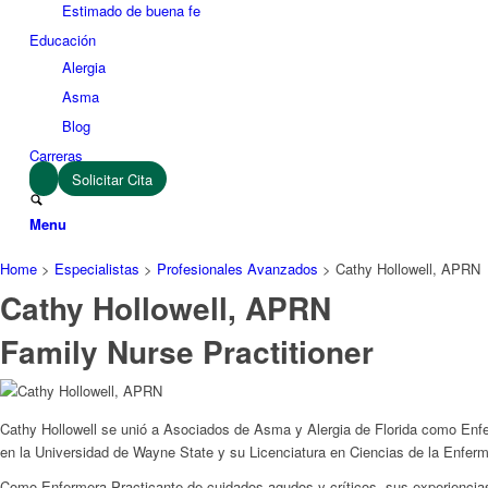
Estimado de buena fe
Educación
Alergia
Asma
Blog
Carreras
Solicitar Cita
Menu
Home
>
Especialistas
>
Profesionales Avanzados
>
Cathy Hollowell, APRN
Cathy Hollowell, APRN
Family Nurse Practitioner
Cathy Hollowell se unió a Asociados de Asma y Alergia de Florida como Enf
en la Universidad de Wayne State y su Licenciatura en Ciencias de la Enfer
Como Enfermera Practicante de cuidados agudos y críticos, sus experiencias 