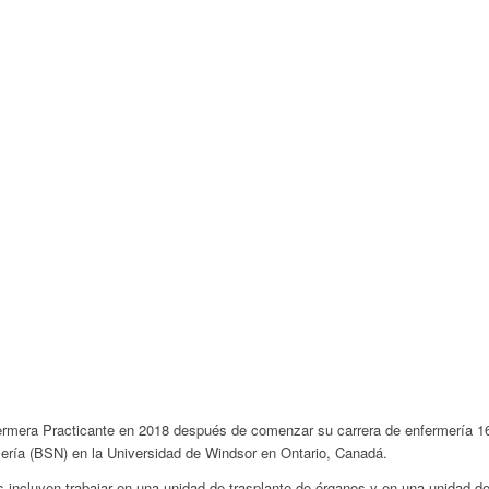
ermera Practicante en 2018 después de comenzar su carrera de enfermería 16
mería (BSN) en la Universidad de Windsor en Ontario, Canadá.
incluyen trabajar en una unidad de trasplante de órganos y en una unidad de