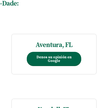
i-Dade:
Aventura, FL
Denos su opinión en
Google