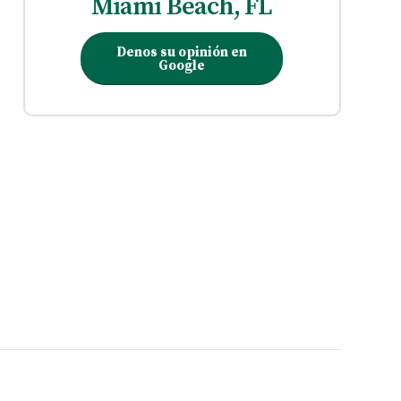
Miami Beach, FL
Denos su opinión en
Google