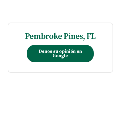
Pembroke Pines, FL
Denos su opinión en
Google