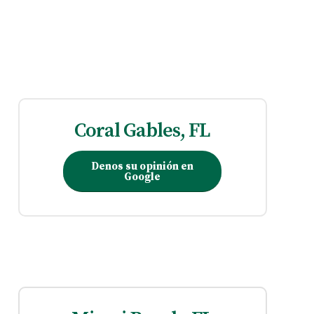
Coral Gables, FL
Denos su opinión en
Google