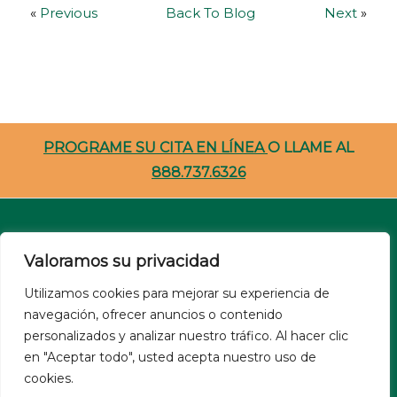
«
Previous
Back To Blog
Next
»
PROGRAME SU CITA EN LÍNEA
O LLAME AL
888.737.6326
Carreras
Valoramos su privacidad
Recursos Para Pacientes
Utilizamos cookies para mejorar su experiencia de
navegación, ofrecer anuncios o contenido
NSA
personalizados y analizar nuestro tráfico. Al hacer clic
Site Privacy Policy
en "Aceptar todo", usted acepta nuestro uso de
Nondiscrimination
cookies.